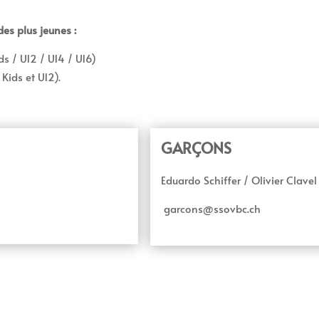
es plus jeunes :
ds / U12 / U14 / U16)
Kids et U12).
GARÇONS
Eduardo Schiffer / Olivier Clavel
garcons@ssovbc.ch