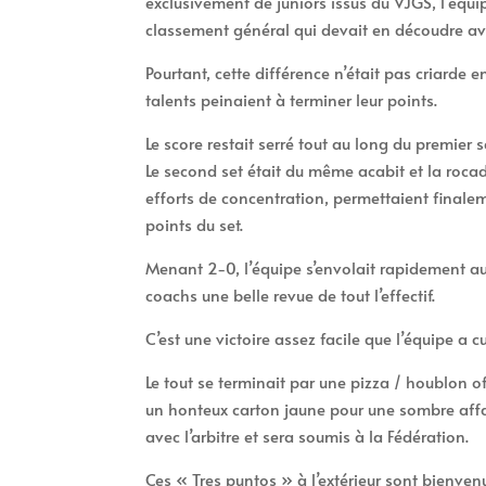
exclusivement de juniors issus du VJGS, l’équi
classement général qui devait en découdre ave
Pourtant, cette différence n’était pas criarde
talents peinaient à terminer leur points.
Le score restait serré tout au long du premier se
Le second set était du même acabit et la rocad
efforts de concentration, permettaient finaleme
points du set.
Menant 2-0, l’équipe s’envolait rapidement au
coachs une belle revue de tout l’effectif.
C’est une victoire assez facile que l’équipe a c
Le tout se terminait par une pizza / houblon of
un honteux carton jaune pour une sombre affa
avec l’arbitre et sera soumis à la Fédération.
Ces « Tres puntos » à l’extérieur sont bienvenu