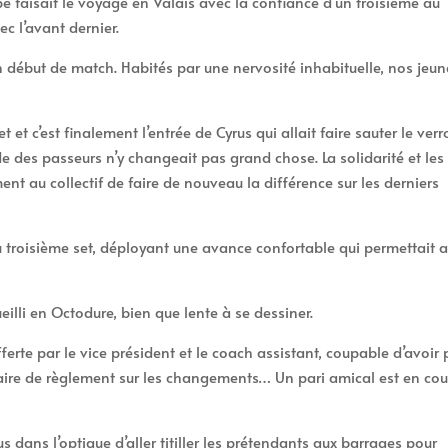
pe faisait le voyage en Valais avec la confiance d’un troisième au
c l’avant dernier.
 en début de match. Habités par une nervosité inhabituelle, nos jeu
t et c’est finalement l’entrée de Cyrus qui allait faire sauter le verr
e des passeurs n’y changeait pas grand chose. La solidarité et les
nt au collectif de faire de nouveau la différence sur les derniers
 troisième set, déployant une avance confortable qui permettait 
ueilli en Octodure, bien que lente à se dessiner.
ferte par le vice président et le coach assistant, coupable d’avoir 
ire de règlement sur les changements… Un pari amical est en cou
s dans l’optique d’aller titiller les prétendants aux barrages pour