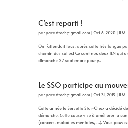
C’est reparti !
par
pacastroch@gmail.com
|
Oct 6, 2020
|
1LM
,
On l’attendait tous, après cette très longue p
chemin des salles! Ce sont nos deux 1LN qui o
dimanche 27 septembre pour y...
Le SSO participe au mou
par
pacastroch@gmail.com
|
Oct 31, 2019
|
1LM
,
Cette année le Servette Star-Onex a décidé d
démarche. Cette cause vise à améliorer la sa
(cancers, maladies mentales, …). Vous pouvez.