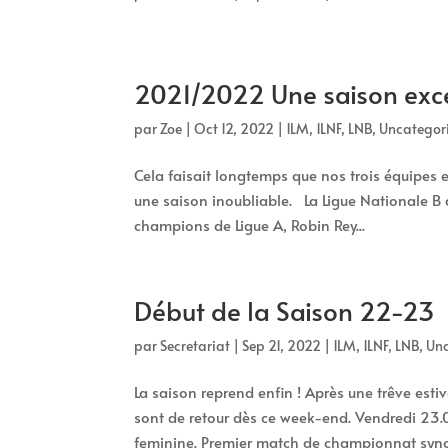
2021/2022 Une saison exce
par
Zoe
|
Oct 12, 2022
|
1LM
,
1LNF
,
LNB
,
Uncategor
Cela faisait longtemps que nos trois équipes 
une saison inoubliable. La Ligue Nationale B 
champions de Ligue A, Robin Rey...
Début de la Saison 22-23
par
Secretariat
|
Sep 21, 2022
|
1LM
,
1LNF
,
LNB
,
Unc
La saison reprend enfin ! Après une trêve esti
sont de retour dès ce week-end. Vendredi 23.
feminine. Premier match de championnat syno