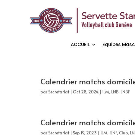
ACCUEIL
Equipes Masc
Calendrier matchs domici
par
Secretariat
|
Oct 28, 2024
|
1LM
,
LNB
,
LNBF
Calendrier matchs domicil
par
Secretariat
|
Sep 19, 2023
|
1LM
,
1LNF
,
Club
,
LN