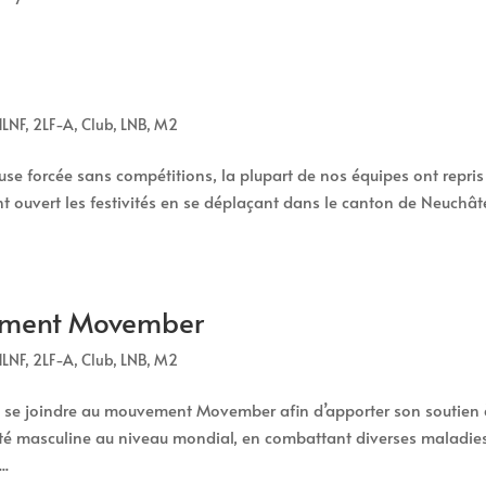
1LNF
,
2LF-A
,
Club
,
LNB
,
M2
ause forcée sans compétitions, la plupart de nos équipes ont repris
nt ouvert les festivités en se déplaçant dans le canton de Neuchât
vement Movember
1LNF
,
2LF-A
,
Club
,
LNB
,
M2
e se joindre au mouvement Movember afin d’apporter son soutien 
nté masculine au niveau mondial, en combattant diverses maladie
..