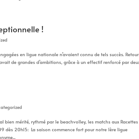
ptionnelle !
ized
engagées en ligue nationale n’avaient connu de tels succès. Retour
avait de grandes d’ambitions, grâce à un effectif renforcé par deu
ategorized
val bien mérité, rythmé par le beachvolley, les matchs aux Racettes
09 dès 20h15: La saison commence fort pour notre 1ère ligue
nyme...